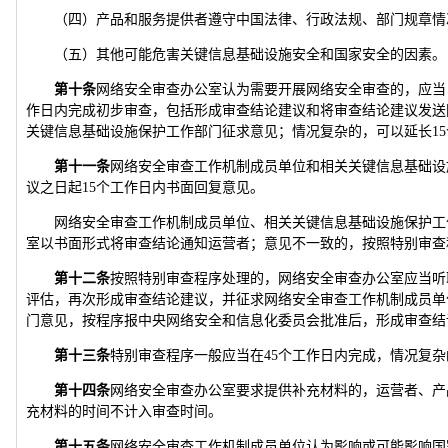
（四）产品和服务提供者遵守中国法律、行政法规、部门规章情
（五）其他可能危害关键信息基础设施安全和国家安全的因素。
第十条
网络安全审查办公室认为需要开展网络安全审查的，应当
作日内完成初步审查，包括形成审查结论建议和将审查结论建议发送
关键信息基础设施保护工作部门征求意见；情况复杂的，可以延长15
第十一条
网络安全审查工作机制成员单位和相关关键信息基础设
议之日起15个工作日内书面回复意见。
网络安全审查工作机制成员单位、相关关键信息基础设施保护工
室以书面形式将审查结论通知运营者；意见不一致的，按照特别审查
第十二条
按照特别审查程序处理的，网络安全审查办公室应当听
评估，再次形成审查结论建议，并征求网络安全审查工作机制成员单
门意见，按程序报中央网络安全和信息化委员会批准后，形成审查结
第十三条
特别审查程序一般应当在45个工作日内完成，情况复
第十四条
网络安全审查办公室要求提供补充材料的，运营者、产
充材料的时间不计入审查时间。
第十五条
网络安全审查工作机制成员单位认为影响或可能影响国